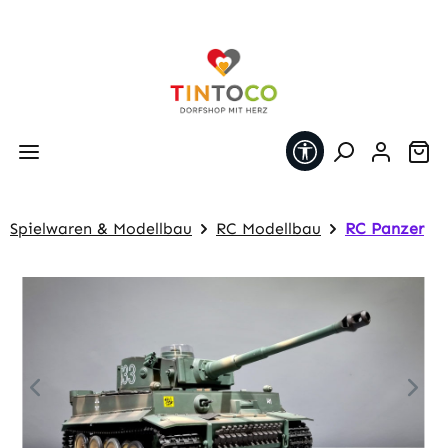
Zum Hauptinhalt springen
Werkzeugleiste 
Wa
Spielwaren & Modellbau
RC Modellbau
RC Panzer
Bildergalerie überspringen