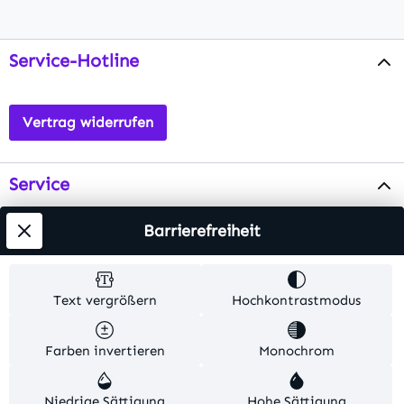
Service-Hotline
Vertrag widerrufen
Service
Info
Barrierefreiheit
Testsieger
Text vergrößern
Hochkontrastmodus
Alle Preise inkl. gesetzl. Mehrwertsteuer zzgl.
Farben invertieren
Monochrom
Versandkosten
. Alle Artikelangaben sind
Herstellerangaben und ohne Gewähr.
Niedrige Sättigung
Hohe Sättigung