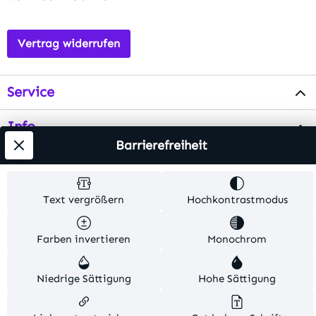
Vertrag widerrufen
Service
Info
Barrierefreiheit
Testsieger
Text vergrößern
Hochkontrastmodus
Alle Preise inkl. gesetzl. Mehrwertsteuer zzgl.
Versandkosten
. Alle Artikelangaben sind
Farben invertieren
Monochrom
Herstellerangaben und ohne Gewähr.
Niedrige Sättigung
Hohe Sättigung
© 2026 MKV24 – Alle Rechte vorbehalten. Theme by
TC-Innovations