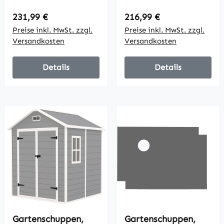
verschließbare Tür,
Lüftungsfenster,
wetterbeständig,
Bodenrahmen,
Regulärer Preis:
Regulärer Preis:
231,99 €
216,99 €
inkl. Regale, 161,5
rostfrei, Stahl,
Preise inkl. MwSt. zzgl.
Preise inkl. MwSt. zzgl.
cm x 94,5 cm x 196
hellgrün, 2,13 x 1,30
Versandkosten
Versandkosten
cm, Schwarz
x 1,85 m
Details
Details
Gartenschuppen,
Gartenschuppen,