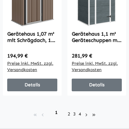
Gerätehaus 1,07 m²
Gerätehaus 1,1 m²
mit Schrägdach, 142
Geräteschuppen mit
x 86 x 189 cm
Holzoptik Fenster
Geräteschuppen mit
Satteldach
Regulärer Preis:
Regulärer Preis:
194,99 €
281,99 €
abschließbar Tür,
Belüftung Boden
Preise inkl. MwSt. zzgl.
Preise inkl. MwSt. zzgl.
Gartenhaus, Stahl,
Schloss Handschuhe
Versandkosten
Versandkosten
Braun
Grau
Details
Details
Seite
1
Seite
Seite
Seite
2
3
4