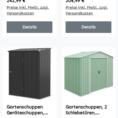
Regulärer Preis:
Regulärer Preis:
242,99 €
204,99 €
leichte Montage,
161,5 cm x 94,5 cm
Preise inkl. MwSt. zzgl.
Preise inkl. MwSt. zzgl.
142 x 184 x 165/181
x 196 cm, Schwarz
Versandkosten
Versandkosten
cm, Grau
Details
Details
Gartenschuppen
Gartenschuppen, 2
Geräteschuppen,
Schiebetüren,