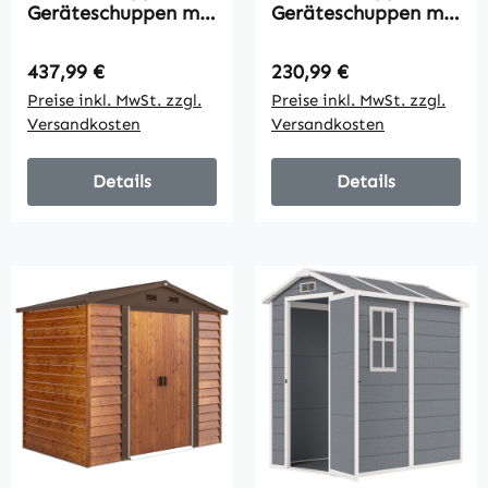
Geräteschuppen mit
Geräteschuppen mit
Boden,
Fenstern,
verschließbare
Lüftungsöffnungen,
Regulärer Preis:
Regulärer Preis:
437,99 €
230,99 €
Türen,
Schiebetür,
Preise inkl. MwSt. zzgl.
Preise inkl. MwSt. zzgl.
Lüftungsöffnungen,
wasserdichter Stahl,
Versandkosten
Versandkosten
Fenster, Holzoptik,
wetterfest,
Kunststoff, Grau
Dunkelgrau
Details
Details