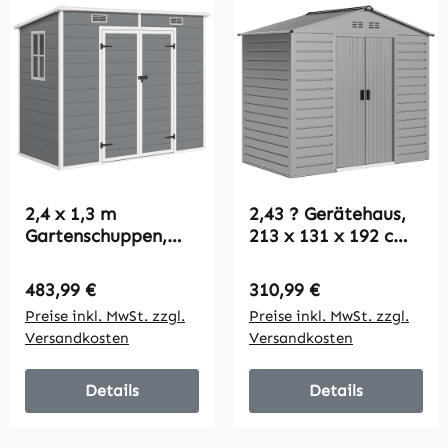
2,4 x 1,3 m
2,43 ? Gerätehaus,
Gartenschuppen,
213 x 131 x 192 cm
Kunststoff-
Geräteschuppen mit
Gartenhaus mit
Satteldach,
Regulärer Preis:
Regulärer Preis:
483,99 €
310,99 €
Boden, Fenster,
Abschließbare
Preise inkl. MwSt. zzgl.
Preise inkl. MwSt. zzgl.
verschließbare
Schiebetür,
Versandkosten
Versandkosten
Türen, für Garten,
wetterfest, Grau
Terrasse, Grau
Details
Details