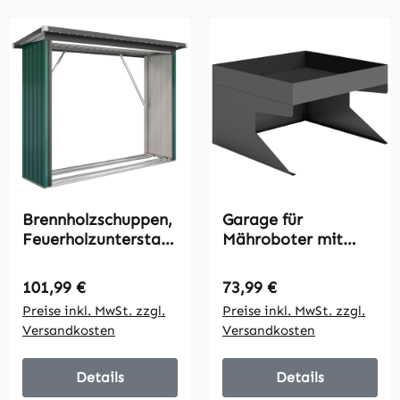
Brennholzschuppen,
Garage für
Feuerholzunterstan
Mähroboter mit
d, Stahl, erhöhter
Pflanzkasten,
Boden, Schrägdach,
Robuste Garage aus
Regulärer Preis:
Regulärer Preis:
101,99 €
73,99 €
213 x 66,5 x 150 cm,
galvanisiertem
Preise inkl. MwSt. zzgl.
Preise inkl. MwSt. zzgl.
Grün
Stahl, Schwarz
Versandkosten
Versandkosten
Details
Details