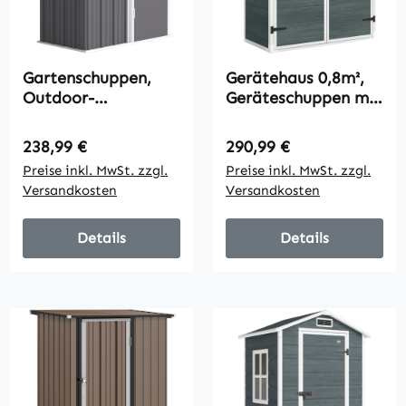
Gartenschuppen,
Gerätehaus 0,8m²,
Outdoor-
Geräteschuppen mit
Geräteschuppen aus
klappbar Regale,
Wellstahl,
134 x 68,5 x 170 cm
Regulärer Preis:
Regulärer Preis:
238,99 €
290,99 €
Wanddesign,
Kunststoff mit
Preise inkl. MwSt. zzgl.
Preise inkl. MwSt. zzgl.
verstellbare
Abschließbar
Versandkosten
Versandkosten
Regalböden,
Doppeltür Boden
verschließbare Tür,
Grau
Details
Details