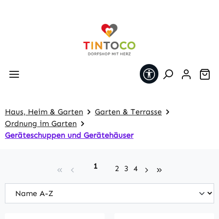
Zum Hauptinhalt springen
Werkzeugleiste 
Wa
Haus, Heim & Garten
Garten & Terrasse
Ordnung im Garten
Geräteschuppen und Gerätehäuser
Seite
1
Seite
Seite
Seite
2
3
4