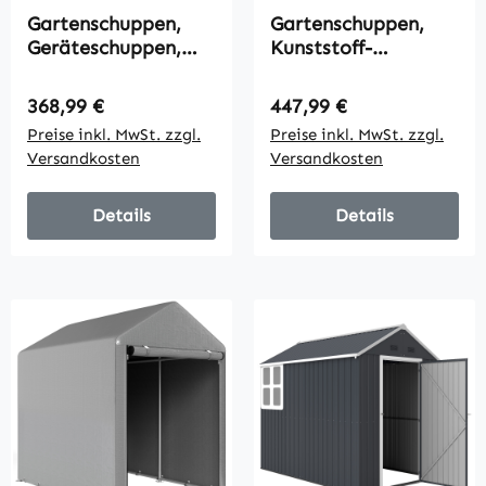
Gartenschuppen,
Gartenschuppen,
Geräteschuppen,
Kunststoff-
Gartenhaus mit
Gartenhaus mit
Fenster, wetterfest,
Boden, Fenster,
Regulärer Preis:
Regulärer Preis:
368,99 €
447,99 €
Holzoptik, Stahl,
verschließbare
Preise inkl. MwSt. zzgl.
Preise inkl. MwSt. zzgl.
152 x 235,7 x 208,7
Türen, für Garten,
Versandkosten
Versandkosten
cm, Braun
131B x 186T x 198H
cm, Grau
Details
Details