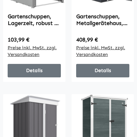
Gartenschuppen,
Gartenschuppen,
Lagerzelt, robust &
Metallgerätehaus,
wetterfest,
Doppeltür, Fenster,
Stahlrahmen,
259x172x222 cm,
Regulärer Preis:
Regulärer Preis:
103,99 €
408,99 €
1,2x1,8x1,6m,
Grau/Weiß
Preise inkl. MwSt. zzgl.
Preise inkl. MwSt. zzgl.
Hellgrau
Versandkosten
Versandkosten
Details
Details