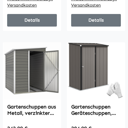
Lüftungsöffnungen,
Lüftungsöffnungen,
Versandkosten
Versandkosten
abschließbar, Stahl,
abschließbar, Stahl,
Dunkelgrau
Dunkelgrau
Details
Details
Gartenschuppen aus
Gartenschuppen
Metall, verzinkter
Geräteschuppen,
Stahl,
verschließbare Tür,
verschließbare Tür,
wetterbeständig,