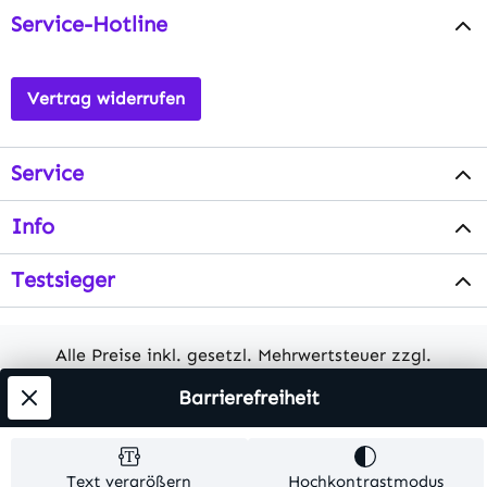
Service-Hotline
Vertrag widerrufen
Service
Info
Testsieger
Alle Preise inkl. gesetzl. Mehrwertsteuer zzgl.
Versandkosten
. Alle Artikelangaben sind
Barrierefreiheit
Herstellerangaben und ohne Gewähr.
© 2026 MKV24 – Alle Rechte vorbehalten. Theme by
Text vergrößern
Hochkontrastmodus