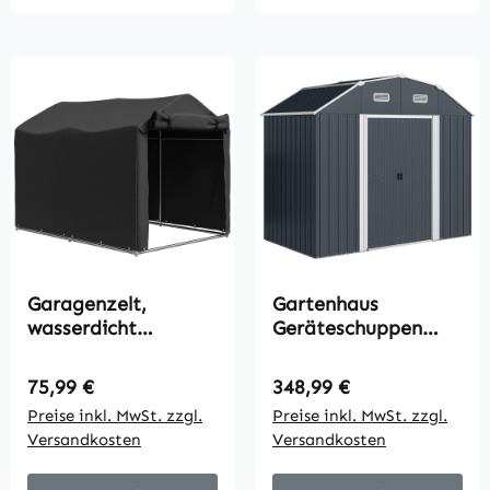
Garagenzelt,
Gartenhaus
wasserdicht
Geräteschuppen
Zeltgarage mit Tür,
Gartenschuppen,
UV-beständig 220 x
wetterbeständig, 2
Regulärer Preis:
Regulärer Preis:
75,99 €
348,99 €
157 x 165 cm
Fenster, 2 Türen,
Preise inkl. MwSt. zzgl.
Preise inkl. MwSt. zzgl.
Schwarz
238 x 132 x 198,5
Versandkosten
Versandkosten
cm, Dunkelgrau