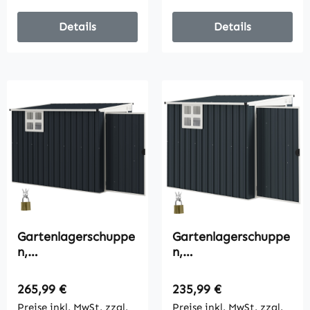
Details
Details
Gartenlagerschuppe
Gartenlagerschuppe
n,
n,
Werkzeugschuppen
Werkzeugschuppen
für Gartengeräte,
für Gartengeräte,
Regulärer Preis:
Regulärer Preis:
265,99 €
235,99 €
Fenster,
Fenster,
Preise inkl. MwSt. zzgl.
Preise inkl. MwSt. zzgl.