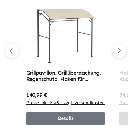
Grillpavillon, Grillüberdachung,
Holz
Regenschutz, Haken für
Kugel
Utensilien, Stahlrahmen,
vers
Beige+Schwarz, 215 x 150 x
für 
Regulärer Preis:
Regu
140,99 €
34,9
182/220 cm
Schw
Preise inkl. MwSt. zzgl. Versandkosten
Preis
Details