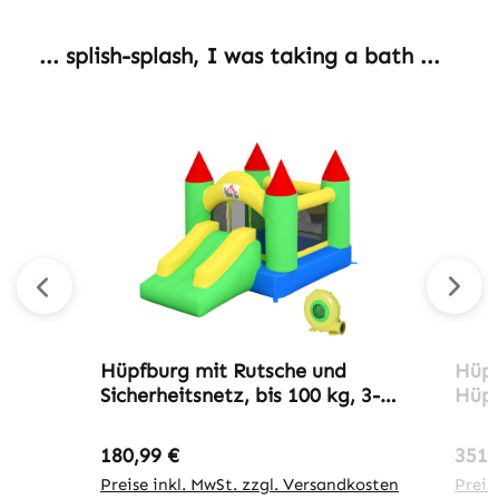
Produktgalerie überspringen
... splish-splash, I was taking a bath ...
Hüpfburg mit Rutsche und
Hüpf
Sicherheitsnetz, bis 100 kg, 3-
Hüpf
10 Jahre, 300x180x160cm
inkl
Kind
Regulärer Preis:
Regu
180,99 €
351,
Preise inkl. MwSt. zzgl. Versandkosten
Preis