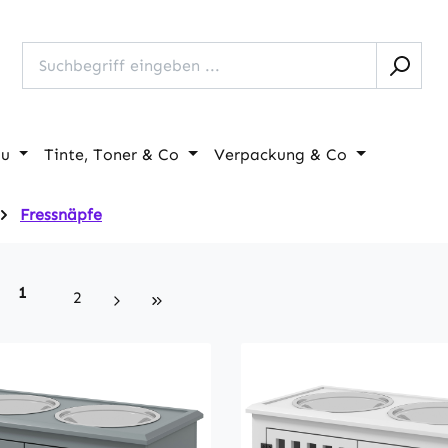
au
Tinte, Toner & Co
Verpackung & Co
Fressnäpfe
Seite
1
Seite
2