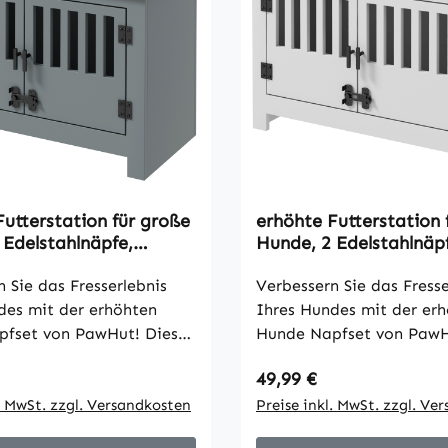
Futterstation für große
erhöhte Futterstation 
 Edelstahlnäpfe,
Hunde, 2 Edelstahlnäp
, 35,5x60x30 cm, Grau
Stauraum, 35,5x60x30
 Sie das Fresserlebnis
Verbessern Sie das Fresse
des mit der erhöhten
Ihres Hundes mit der er
fset von PawHut! Diese
Hunde Napfset von PawH
Futterstation fördert eine
stilvolle Futterstation fö
 Preis:
Regulärer Preis:
49,99 €
 Fresshaltung und
gesündere Fresshaltung 
 die Nackenbelastung bei
l. MwSt. zzgl. Versandkosten
reduziert die Nackenbel
Preise inkl. MwSt. zzgl. Ve
nden. Der elegante
großen Hunden. Der ele