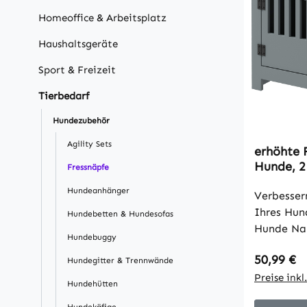
Homeoffice & Arbeitsplatz
Haushaltsgeräte
Sport & Freizeit
Tierbedarf
Hundezubehör
Agility Sets
erhöhte 
Hunde, 2
Fressnäpfe
Stauraum
Hundeanhänger
Verbessern
Ihres Hun
Hundebetten & Hundesofas
Hunde Nap
Hundebuggy
stilvolle 
Regulärer
50,99 €
gesündere
Hundegitter & Trennwände
reduziert
Preise ink
Hundehütten
großen Hu