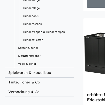
Hundekäfige
Ständer d
stabile Ma
Hundepflege
nahtlos i
Hundepools
ein. Mach
einem ang
Hundetaschen
Ihren Vie
Hundetreppen & Hunderampen
Sie gleich
Hundetoiletten
Zuhause!B
abnehmbar
Katzenzubehör
Futter un
Kleintierzubehör
WasserFa
einzelnen
Vogelzubehör
mlErhöhte
Spielwaren & Modellbau
Haltung I
die Türen
Tinte, Toner & Co
verhindern
öffnenEle
Verpackung & Co
erhöhte 
passend z
Edelstahl
Einrichtu