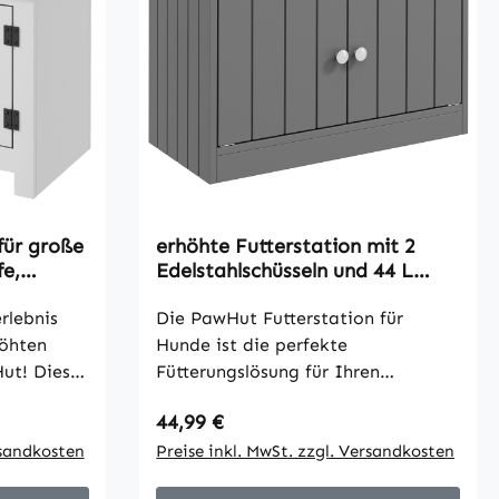
für große
erhöhte Futterstation mit 2
fe,
Edelstahlschüsseln und 44 L
 cm, Weiß
Stauraum, Magnettüren, für
rlebnis
große Hunde, Grau
Die PawHut Futterstation für
höhten
Hunde ist die perfekte
ut! Diese
Fütterungslösung für Ihren
rdert eine
Vierbeiner. Mit einem großen
Regulärer Preis:
44,99 €
und
Aufbewahrungsfach bietet sie
astung bei
rsandkosten
ausreichend Platz für Futter,
Preise inkl. MwSt. zzgl. Versandkosten
gante
Hundespielzeug und vieles mehr.