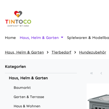
m Hauptinhalt springen
Zur Suche springen
Zur Hauptnavigation springen
Home
Haus, Heim & Garten
Spielwaren & Modellb
Haus, Heim & Garten
Tierbedarf
Hundezubehör
Kategorien
Haus, Heim & Garten
Baumarkt
Garten & Terrasse
Haus & Wohnen