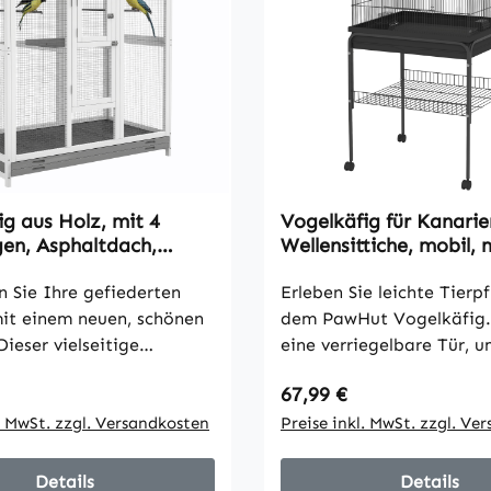
ig aus Holz, mit 4
Vogelkäfig für Kanari
gen, Asphaltdach,
Wellensittiche, mobil, 
cht, 112 x 68 x 154 cm
Bodenfach, Metallgitte
 Sie Ihre gefiederten
Schwarz
Erleben Sie leichte Tierp
it einem neuen, schönen
dem PawHut Vogelkäfig. 
ieser vielseitige
eine verriegelbare Tür, u
g von PawHut ist ideal
Vögel sicher und komfor
 Preis:
Regulärer Preis:
67,99 €
ienvögel und sowohl für
Sitzstangen zum Entspa
- als auch den
l. MwSt. zzgl. Versandkosten
halten. Dank der leichtg
Preise inkl. MwSt. zzgl. Ve
ich geeignet. Mehrere
Rollen, zwei davon mit B
n, ein Futterbrettchen
mehr Stabilität, lässt er 
Details
Details