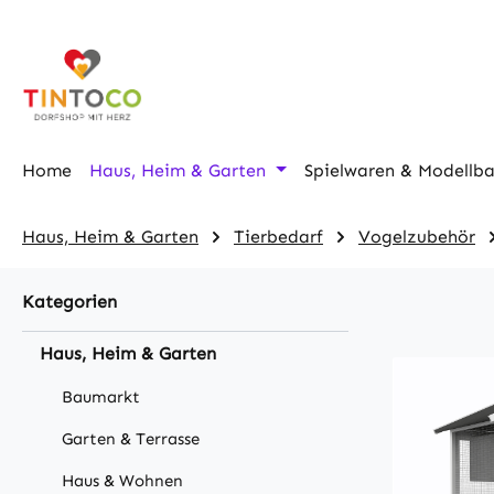
m Hauptinhalt springen
Zur Suche springen
Zur Hauptnavigation springen
Home
Haus, Heim & Garten
Spielwaren & Modellb
Haus, Heim & Garten
Tierbedarf
Vogelzubehör
Kategorien
Haus, Heim & Garten
Baumarkt
Garten & Terrasse
Haus & Wohnen