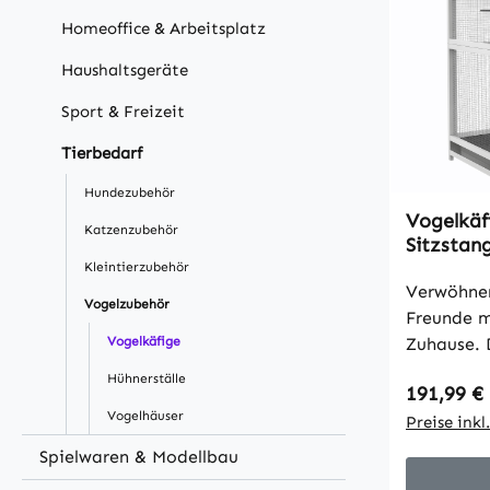
Homeoffice & Arbeitsplatz
Haushaltsgeräte
Sport & Freizeit
Tierbedarf
Hundezubehör
Vogelkäf
Katzenzubehör
Sitzstan
wasserdi
Kleintierzubehör
Verwöhnen
Vogelzubehör
Freunde m
Vogelkäfige
Zuhause. D
Vogelkäfi
Hühnerställe
Regulärer
191,99 €
für Kanar
Vogelhäuser
den Innen
Preise ink
Außenbere
Spielwaren & Modellbau
Sitzstange