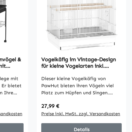
envögel &
Vogelkäfig im Vintage-Design
mit
für kleine Vogelarten inkl.
r,
Zubehör 46,5 x 36 x 59 cm Stahl,
flege mit
Holz, Weiß+Natur
Dieser kleine Vogelkäfig von
Er bietet
PawHut bieten ihren Vögeln viel
m Ihre
Platz zum Hüpfen und Singen.
table
Durch seine herausnehmbare
Regulärer Preis:
27,99 €
nnen zu
Bodenschale lässt er sich leicht
ängigen
rsandkosten
reinigen. Zwei Futternäpfe und
Preise inkl. MwSt. zzgl. Versandkosten
remse für
zwei Sitzstangen sind im
sich
Lieferumfang enthalten. Der
Details