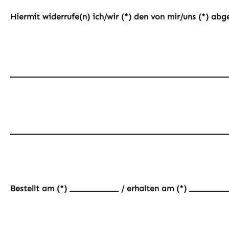
Hiermit widerrufe(n) ich/wir (*) den von mir/uns (*) ab
_____________________________________________________
_____________________________________________________
Bestellt am (*) ____________ / erhalten am (*) _________