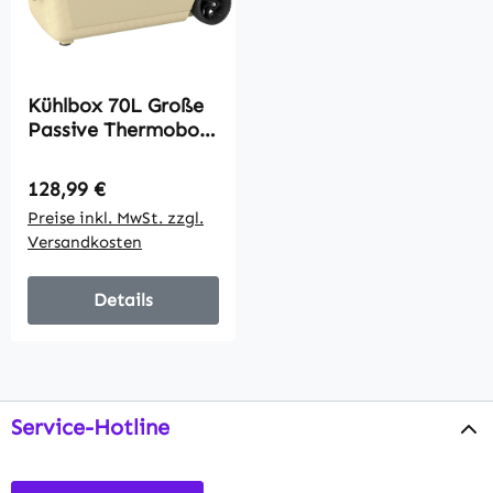
Kühlbox 70L Große
Passive Thermobox
bis zu 72 Std.
Kühlung, mit PU-
Regulärer Preis:
128,99 €
Vollschaumisolierun
Preise inkl. MwSt. zzgl.
g Rädern
Versandkosten
Ablassventil Griff
Details
Service-Hotline