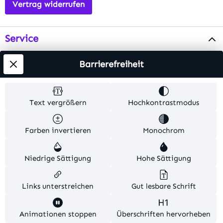
Vertrag widerrufen
Service
Info
Barrierefreiheit
Testsieger
Text vergrößern
Hochkontrastmodus
Alle Preise inkl. gesetzl. Mehrwertsteuer zzgl.
Farben invertieren
Monochrom
Versandkosten
. Alle Artikelangaben sind
Herstellerangaben und ohne Gewähr.
Niedrige Sättigung
Hohe Sättigung
© 2026 MKV24 – Alle Rechte vorbehalten. Theme by
TC-Innovations
Links unterstreichen
Gut lesbare Schrift
Diese Website verwendet Cookies, um eine bestmögliche
Animationen stoppen
Überschriften hervorheben
Erfahrung bieten zu können.
Mehr Informationen ...