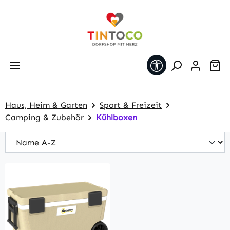
Zum Hauptinhalt springen
Werkzeugleiste 
Wa
Haus, Heim & Garten
Sport & Freizeit
Camping & Zubehör
Kühlboxen