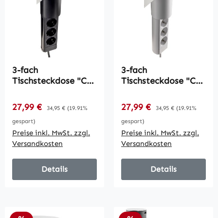
3-fach
3-fach
Tischsteckdose "CT-
Tischsteckdose "CT-
KS 3" / USB-A + C,
KS 3" / USB-A + C,
20W PD, 3m Kabel,
20W PD, 3m Kabel,
Verkaufspreis:
Verkaufspreis:
27,99 €
Regulärer Preis:
27,99 €
Regulärer Preis:
34,95 €
(19.91%
34,95 €
(19.91%
Schwarz
Weiß
gespart)
gespart)
Preise inkl. MwSt. zzgl.
Preise inkl. MwSt. zzgl.
Versandkosten
Versandkosten
Details
Details