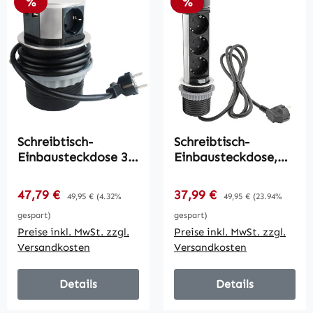
Rabatt
Rabatt
%
%
Schreibtisch-
Schreibtisch-
Einbausteckdose 3x
Einbausteckdose,
+USB A+C /
rund Mini /
versenkbar,
versenkbar,
Verkaufspreis:
Verkaufspreis:
47,79 €
Regulärer Preis:
37,99 €
Regulärer Preis:
49,95 €
(4.32%
49,95 €
(23.94%
Edelstahl-
Edelstahl, 3x
gespart)
gespart)
Ausführung, rund
Steckd,USB A+C
Preise inkl. MwSt. zzgl.
Preise inkl. MwSt. zzgl.
Versandkosten
Versandkosten
Details
Details