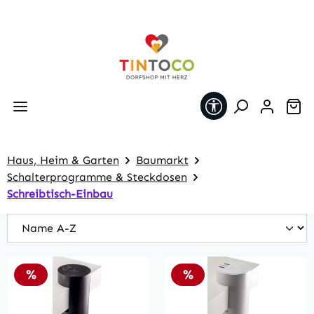
Zum Hauptinhalt springen
Werkzeugleiste 
Wa
Haus, Heim & Garten
Baumarkt
Schalterprogramme & Steckdosen
Schreibtisch-Einbau
Rabatt
Rabatt
%
%