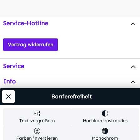
Service-Hotline
Vertrag widerrufen
Service
Info
Testsieger
Barrierefreiheit
Alle Preise inkl. gesetzl. Mehrwertsteuer zzgl.
Text vergrößern
Hochkontrastmodus
Versandkosten
. Alle Artikelangaben sind
Herstellerangaben und ohne Gewähr.
Farben invertieren
Monochrom