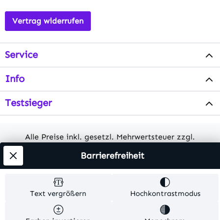
Vertrag widerrufen
Service
Info
Testsieger
Alle Preise inkl. gesetzl. Mehrwertsteuer zzgl.
Versandkosten
. Alle Artikelangaben sind
Barrierefreiheit
Herstellerangaben und ohne Gewähr.
© 2026 MKV24 – Alle Rechte vorbehalten. Theme by
Text vergrößern
Hochkontrastmodus
TC-Innovations