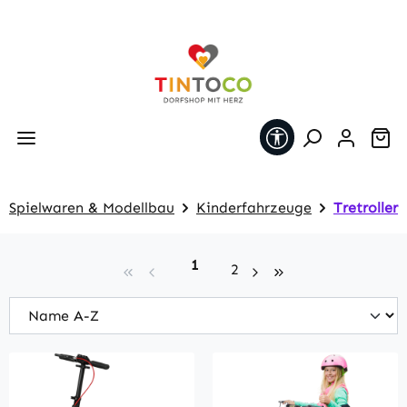
Zum Hauptinhalt springen
Werkzeugleiste 
Wa
Spielwaren & Modellbau
Kinderfahrzeuge
Tretroller
Seite
1
Seite
2