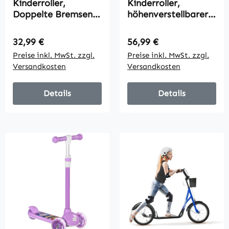
Kinderroller,
Kinderroller,
Doppelte Bremsen,
höhenverstellbarer
Metallrahmen,
Tretroller für Kinder,
Fußstütze, faltbar,
mit Bremse,
Regulärer Preis:
Regulärer Preis:
32,99 €
56,99 €
3-8 Jahre, Weiß
Ständer, 2 Räder, 50
Preise inkl. MwSt. zzgl.
Preise inkl. MwSt. zzgl.
kg Belastbarkeit,
Versandkosten
Versandkosten
Stahl, Kunststoff,
Rot
Details
Details