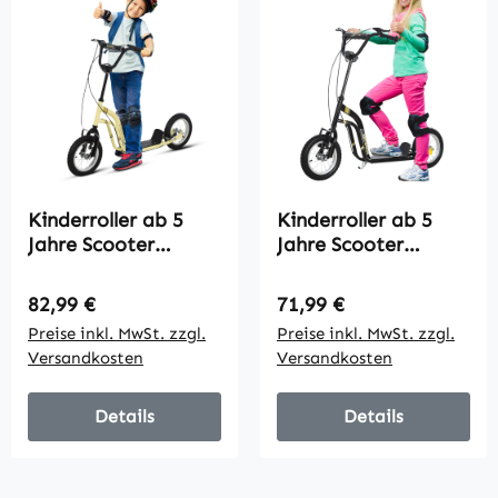
Kinderroller ab 5
Kinderroller ab 5
Jahre Scooter
Jahre Scooter
Kinderscooter
Kinderscooter
Tretroller Cityroller
Tretroller Cityroller
Regulärer Preis:
Regulärer Preis:
82,99 €
71,99 €
Kinder Roller
Kinder Roller
Preise inkl. MwSt. zzgl.
Preise inkl. MwSt. zzgl.
Kickboard mit
Kickboard mit
Versandkosten
Versandkosten
Luftreifen 12 Zoll
Luftreifen 12 Zoll
Gummi Aluminium
Gummi Aluminium
Beige 120 x 58 x 85-
Schwarz 120 x 58 x
Details
Details
95 cm
85-95 cm