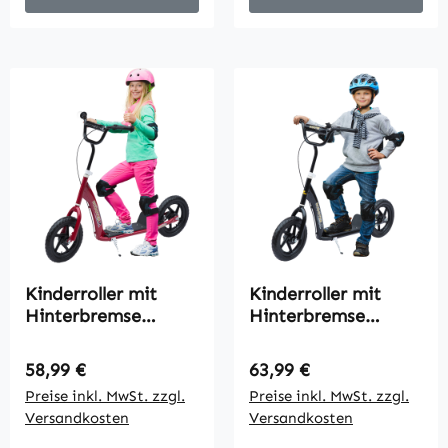
52 x 80-88 cm
Kinderroller mit
Kinderroller mit
Hinterbremse
Hinterbremse
Kickscooter 12 Zoll
Kickscooter 12 Zoll
Tretroller Roller
Tretroller Roller
Regulärer Preis:
Regulärer Preis:
58,99 €
63,99 €
Scooter Cityroller
Scooter Cityroller
Preise inkl. MwSt. zzgl.
Preise inkl. MwSt. zzgl.
für Kinder
für Kinder
Versandkosten
Versandkosten
Kickboard
Kickboard