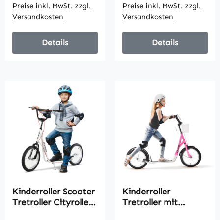
Preise inkl. MwSt. zzgl.
Preise inkl. MwSt. zzgl.
Kinder im Alter von
Handbremse
Versandkosten
Versandkosten
5-12 Jahren, Weiß
Scooter Kinder ab 5
Jahre 16 Zoll Grün
139 x 58 x 90-96 cm
Details
Details
Kinderroller Scooter
Kinderroller
Tretroller Cityroller
Tretroller mit
Kickscooter Roller
Bremse, inkl. Korb,