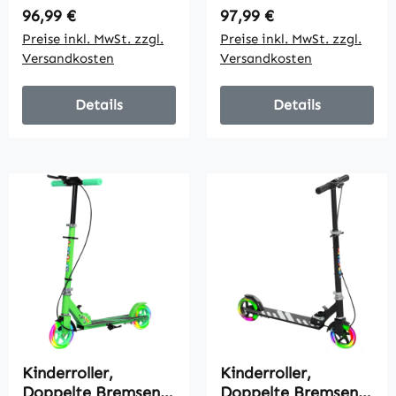
Kinder Kickboard
höhenverstellbar, für
Regulärer Preis:
Regulärer Preis:
96,99 €
97,99 €
mit Luftreifen und
Kinder von 5 bis 12
Preise inkl. MwSt. zzgl.
Preise inkl. MwSt. zzgl.
Handbremse
Jahren, Weiß + Pink
Versandkosten
Versandkosten
Scooter Kinder
Wasserfest Faltbar
ab 5 Jahre 16 Zoll
Details
Details
Weiß 139 x 58 x 90-
96 cm
Kinderroller,
Kinderroller,
Doppelte Bremsen,
Doppelte Bremsen,