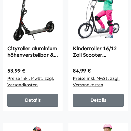
Cityroller aluminium
Kinderroller 16/12
höhenverstellbar &
Zoll Scooter
klappbar Scooter
Tretroller mit
mit 200 mm PU-
Bremsen Cityroller
Regulärer Preis:
Regulärer Preis:
53,99 €
84,99 €
Räder ABEC-7
Kickboard Kinder
Preise inkl. MwSt. zzgl.
Preise inkl. MwSt. zzgl.
Kugellager Dual-
Roller für 5+ Jahre
Versandkosten
Versandkosten
Bremssystem
Kinder Schwarz 135
x 58 x 92-100 cm
Details
Details