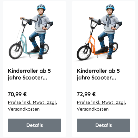
Kinderroller ab 5
Kinderroller ab 5
jahre Scooter
jahre Scooter
Tretroller Cityroller
Tretroller Cityroller
Kinder Roller
Kinder Roller
Regulärer Preis:
Regulärer Preis:
70,99 €
72,99 €
Kickboard mit
Kickboard mit
Preise inkl. MwSt. zzgl.
Preise inkl. MwSt. zzgl.
Luftreifen16/12 Zoll
Luftreifen16/12 Zoll
Versandkosten
Versandkosten
Blau 135 x 58 x 88-
Orange 135 x 58 x
94 cm
88-94 cm
Details
Details