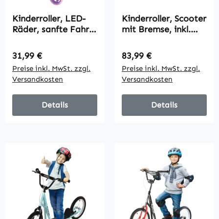
Kinderroller, LED-
Kinderroller, Scooter
Räder, sanfte Fahrt,
mit Bremse, inkl.
anpassbare Höhe,
Korb,
Kunststoff, Stahl,
höhenverstellbar, für
Regulärer Preis:
Regulärer Preis:
31,99 €
83,99 €
Lila
Kinder 5-12 J.,
Preise inkl. MwSt. zzgl.
Preise inkl. MwSt. zzgl.
blau+schwarz
Versandkosten
Versandkosten
Details
Details