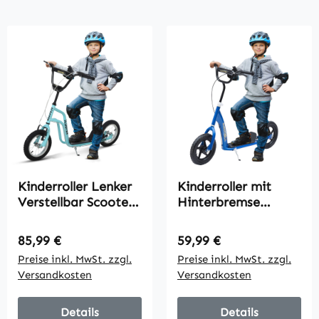
Kinderroller Lenker
Kinderroller mit
Verstellbar Scooter
Hinterbremse
Tretroller Cityroller
Kickscooter 12 Zoll
Kinder Roller
Tretroller Roller
Regulärer Preis:
Regulärer Preis:
85,99 €
59,99 €
Kickboard mit
Scooter Cityroller
Preise inkl. MwSt. zzgl.
Preise inkl. MwSt. zzgl.
Luftreifen 12 Zoll ab
für Kinder
Versandkosten
Versandkosten
5 Jahre Blau 120 x
Kickboard
58 x 75-80 cm
Höhenverstellbar
Stahl EVA Blau 120 x
Details
Details