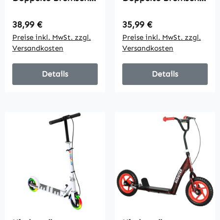
Metallrahmen,
Metallrahmen,
Fußstütze, faltbar,
Fußstütze, faltbar,
Regulärer Preis:
Regulärer Preis:
38,99 €
35,99 €
3-8 Jahre, Grün
3-8 Jahre, Schwarz
Preise inkl. MwSt. zzgl.
Preise inkl. MwSt. zzgl.
Versandkosten
Versandkosten
Details
Details