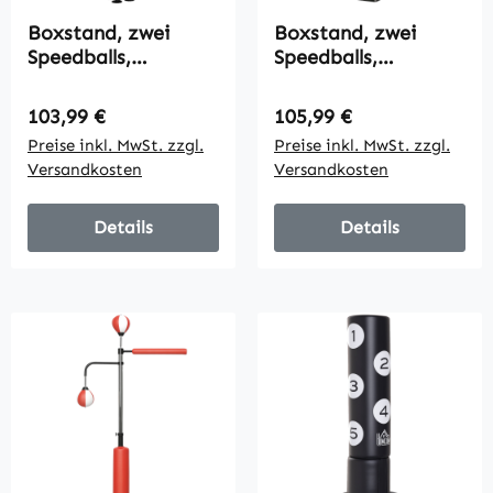
Boxstand, zwei
Boxstand, zwei
Speedballs,
Speedballs,
drehbare
drehbare
Boxstange,
Boxstange,
Regulärer Preis:
Regulärer Preis:
103,99 €
105,99 €
Kickpolster,
Kickpolster,
Preise inkl. MwSt. zzgl.
Preise inkl. MwSt. zzgl.
höhenverstellbar,
höhenverstellbar,
Versandkosten
Versandkosten
Stahl, 107 x 36 x
Stahl, 107 x 36 x
140-205 cm, Blau
140-205 cm,
Schwarz
Details
Details