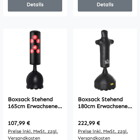
Jugendliche Fitness
Punchingball Set für
Details
Details
Boxsack für
Erwachsene
Krafttraining
Jugendliche,
Boxtraining MMA-
Kickboxsack für Box
Training
Training
Boxsack Stehend
Boxsack Stehend
165cm Erwachsene
180cm Erwachsene
Freistehender
Standboxsack
Heavy Duty
Boxdummy
Regulärer Preis:
Regulärer Preis:
107,99 €
222,99 €
Standboxsack mit
Boxsäule
Preise inkl. MwSt. zzgl.
Preise inkl. MwSt. zzgl.
Saugnapf-Basis
Humanoides Design
Versandkosten
Versandkosten