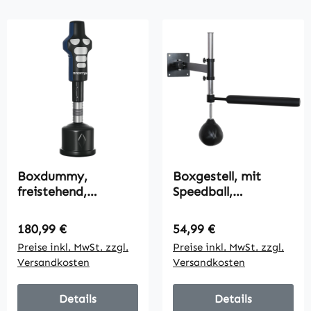
Boxdummy,
Boxgestell, mit
freistehend,
Speedball,
höhenverstellbar,
drehbarer
schwerer Standfuß,
Reflexstange,
Regulärer Preis:
Regulärer Preis:
180,99 €
54,99 €
Kunstleder,
höhenverstellbar,
Preise inkl. MwSt. zzgl.
Preise inkl. MwSt. zzgl.
schwarz+grau+blau,
klappbar, Stahl, 79 x
Versandkosten
Versandkosten
55 x 55 x 178-207
72 x 20cm
cm
Details
Details