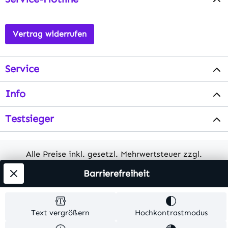
Vertrag widerrufen
Service
Info
Testsieger
Alle Preise inkl. gesetzl. Mehrwertsteuer zzgl.
Versandkosten
. Alle Artikelangaben sind
Barrierefreiheit
Herstellerangaben und ohne Gewähr.
© 2026 MKV24 – Alle Rechte vorbehalten. Theme by
Text vergrößern
Hochkontrastmodus
TC-Innovations