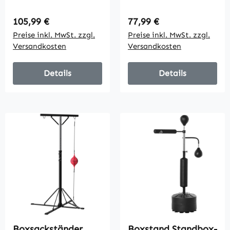
Höhenverstellbar
höhenverstellbar,
Freistehender
freistehend,
Regulärer Preis:
Regulärer Preis:
105,99 €
77,99 €
Boxsackhalter mit
klappbar, Stahl, 170
Preise inkl. MwSt. zzgl.
Preise inkl. MwSt. zzgl.
Boxsack
x 90 x 225 cm,
Versandkosten
Versandkosten
Dreiecksbasis
schwarz
Gewichtenhalter
Details
Details
Boxsackständer,
Boxstand Standbox-