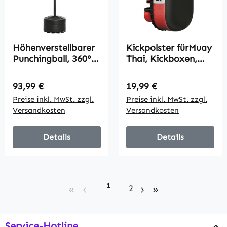
Höhenverstellbarer
Kickpolster fürMuay
Punchingball, 360°
Thai, Kickboxen,
drehbar, inkl.
Kunstlederbezug,
Boxbandagen,
0,4 kg, 38x20x18
Regulärer Preis:
Regulärer Preis:
93,99 €
19,99 €
Schwarz, 80,5 x 48 x
cm,
Preise inkl. MwSt. zzgl.
Preise inkl. MwSt. zzgl.
163-205 cm
Schwarz/Rot/Weiß
Versandkosten
Versandkosten
Details
Details
Seite
1
Seite
2
Service-Hotline