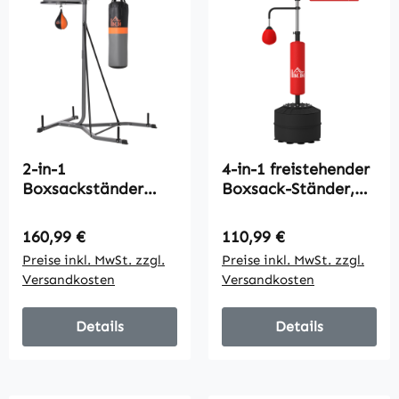
2-in-1
4-in-1 freistehender
Boxsackständer
Boxsack-Ständer,
max. Tragkraft 100
160-230 cm
kg, drehbar
höhenverstellbar,
Regulärer Preis:
Regulärer Preis:
160,99 €
110,99 €
Boxsackhalterung
Rot
Preise inkl. MwSt. zzgl.
Preise inkl. MwSt. zzgl.
aus Stahl mit 20kg
Versandkosten
Versandkosten
Boxsack
Punchingball,
stehend
Details
Details
höhenverstellbar
Boxsackhalter, für
Indoor Fitness