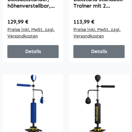
höhenverstellbar,
Trainer mit 2
mit Speedball,
Speedbällen
Metallrahmen, 160L
Reflexstange und
Regulärer Preis:
Regulärer Preis:
129,99 €
113,99 €
x 145B x 175-220H
Saugnapf-Basis 160-
Preise inkl. MwSt. zzgl.
Preise inkl. MwSt. zzgl.
cm, Schwarz
230cm
Versandkosten
Versandkosten
höhenverstellbar
Geeignet für
Erwachsene
Details
Details
Jugendlichen
Schwarz