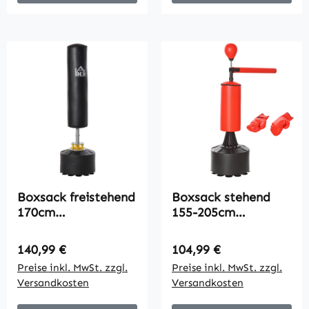
Boxsack freistehend
Boxsack stehend
170cm
155-205cm
Standboxsack mit
Höhenverstellbar
Saugnapf-Basis
Standboxsack mit
Regulärer Preis:
Regulärer Preis:
140,99 €
104,99 €
Kickboxsack
360° Reflexstange
Preise inkl. MwSt. zzgl.
Preise inkl. MwSt. zzgl.
schwerer Boxing
Speedball,
Versandkosten
Versandkosten
Trainer für
Boxhandschuhen
Erwachsene
Pumpe,