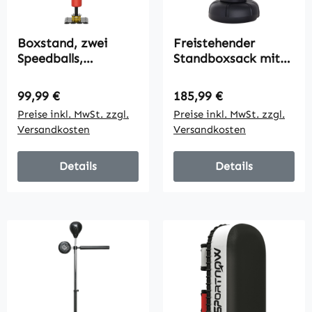
Boxstand, zwei
Freistehender
Speedballs,
Standboxsack mit
drehbare
Ständer und
Boxstange,
Kunststoff-Pad, 176
Regulärer Preis:
Regulärer Preis:
99,99 €
185,99 €
Kickpolster,
cm, Geeignet für
Preise inkl. MwSt. zzgl.
Preise inkl. MwSt. zzgl.
höhenverstellbar,
Profis und Anfänger,
Versandkosten
Versandkosten
Stahl, 107 x 36 x
Schwarz
140-205cm
Details
Details