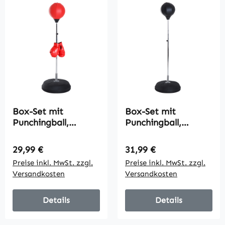
Training, Schwarz
Box-Set mit
Box-Set mit
Punchingball,
Punchingball,
höhenverstellbar,
höhenverstellbar,
inkl.
inkl.
Regulärer Preis:
Regulärer Preis:
29,99 €
31,99 €
Boxhandschuhe,
Boxhandschuhe,
Preise inkl. MwSt. zzgl.
Preise inkl. MwSt. zzgl.
126-144cm, Rot
126-144cm, Schwarz
Versandkosten
Versandkosten
Details
Details