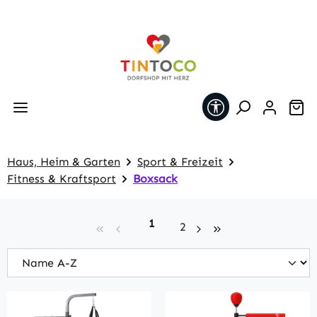
Zum Hauptinhalt springen
Werkzeugleiste 
Wa
Haus, Heim & Garten
Sport & Freizeit
Fitness & Kraftsport
Boxsack
Seite
1
Seite
2