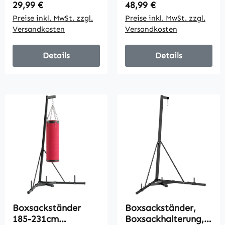
Wandmontage, bis
100 kg, Schwarz
Regulärer Preis:
Regulärer Preis:
29,99 €
48,99 €
60 kg, Stahl,
Preise inkl. MwSt. zzgl.
Preise inkl. MwSt. zzgl.
Schwarz
Versandkosten
Versandkosten
Details
Details
Boxsackständer
Boxsackständer,
185-231cm
Boxsackhalterung,