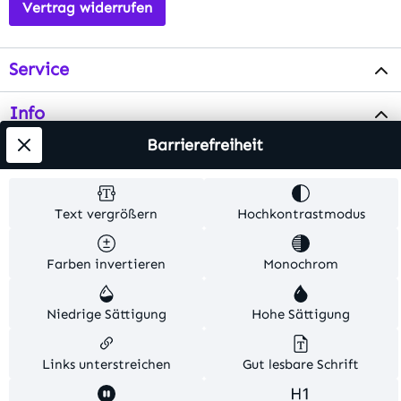
Vertrag widerrufen
Service
Info
Barrierefreiheit
Testsieger
Text vergrößern
Hochkontrastmodus
Alle Preise inkl. gesetzl. Mehrwertsteuer zzgl.
Versandkosten
. Alle Artikelangaben sind
Herstellerangaben und ohne Gewähr.
Farben invertieren
Monochrom
© 2026 MKV24 – Alle Rechte vorbehalten. Theme by
Niedrige Sättigung
Hohe Sättigung
TC-Innovations
Links unterstreichen
Gut lesbare Schrift