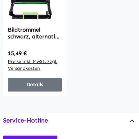
Bildtrommel
schwarz, alternativ
zu Xerox 013 R
00690, 3000 Seiten
Regulärer Preis:
15,49 €
Preise inkl. MwSt. zzgl.
Versandkosten
Details
Service-Hotline