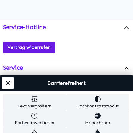
Service-Hotline
Vertrag widerrufen
Service
Info
Barrierefreiheit
Testsieger
Text vergrößern
Hochkontrastmodus
Alle Preise inkl. gesetzl. Mehrwertsteuer zzgl.
Farben invertieren
Monochrom
Versandkosten
. Alle Artikelangaben sind
Herstellerangaben und ohne Gewähr.