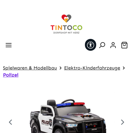
Zum Hauptinhalt springen
Werkzeugleiste 
Wa
Spielwaren & Modellbau
Elektro-Kinderfahrzeuge
Polizei
Bildergalerie überspringen