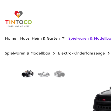
m Hauptinhalt springen
Zur Suche springen
Zur Hauptnavigation springen
Home
Haus, Heim & Garten
Spielwaren & Modellb
Spielwaren & Modellbau
Elektro-Kinderfahrzeuge
Bildergalerie überspringen