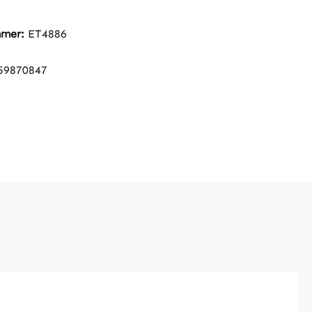
mmer:
ET4886
59870847