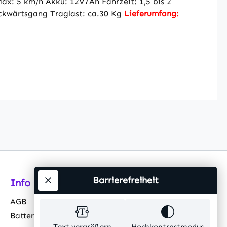
ax: 5 km/h Akku: 12V7Ah Fahrzeit: 1,5 bis 2
ückwärtsgang Traglast: ca.30 Kg
Lieferumfang:
Barrierefreiheit
Info
AGB
Batteriehinweis