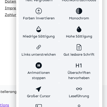
Text vergrößern
Hochkontrastmodus
Datenschutz
Impressum
Zahlungsarten
Farben invertieren
Monochrom
Niedrige Sättigung
Hohe Sättigung
Links unterstreichen
Gut lesbare Schrift
Animationen
Überschriften
stoppen
hervorheben
rstellerangaben und ohne Gewähr.
Großer Cursor
Leseführung
tions