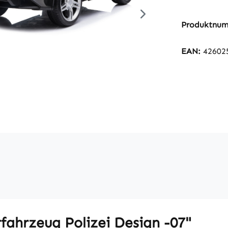
Produktnu
EAN:
42602
fahrzeug Polizei Design -07"