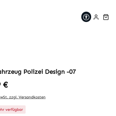
Werkzeugleis
War
ahrzeug Polizei Design -07
 €
eis:
MwSt. zzgl. Versandkosten
hr verfügbar