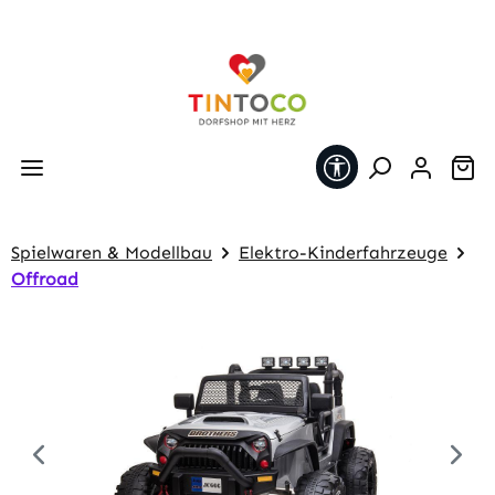
Zum Hauptinhalt springen
Werkzeugleiste 
Wa
Spielwaren & Modellbau
Elektro-Kinderfahrzeuge
Offroad
Bildergalerie überspringen