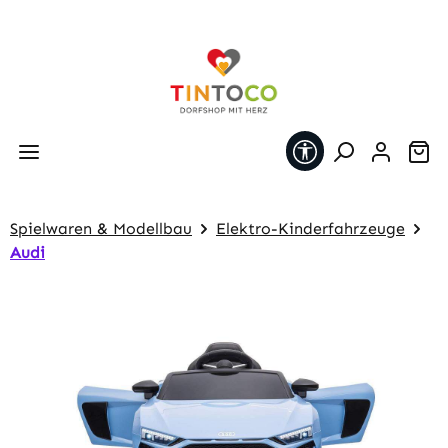
Zum Hauptinhalt springen
Werkzeugleiste 
Wa
Spielwaren & Modellbau
Elektro-Kinderfahrzeuge
Audi
Bildergalerie überspringen