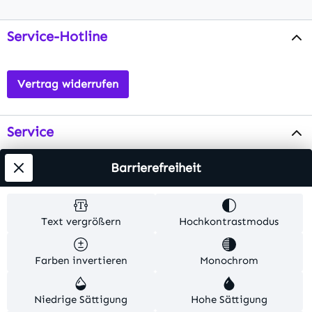
Service-Hotline
Vertrag widerrufen
Service
Info
Barrierefreiheit
Testsieger
Text vergrößern
Hochkontrastmodus
Alle Preise inkl. gesetzl. Mehrwertsteuer zzgl.
Farben invertieren
Monochrom
Versandkosten
. Alle Artikelangaben sind
Herstellerangaben und ohne Gewähr.
Niedrige Sättigung
Hohe Sättigung