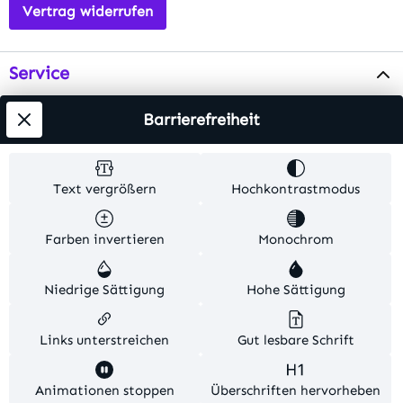
Vertrag widerrufen
Service
Info
Barrierefreiheit
Testsieger
Text vergrößern
Hochkontrastmodus
Alle Preise inkl. gesetzl. Mehrwertsteuer zzgl.
Farben invertieren
Monochrom
Versandkosten
. Alle Artikelangaben sind
Herstellerangaben und ohne Gewähr.
Niedrige Sättigung
Hohe Sättigung
© 2026 MKV24 – Alle Rechte vorbehalten. Theme by
TC-Innovations
Links unterstreichen
Gut lesbare Schrift
Diese Website verwendet Cookies, um eine bestmögliche
Animationen stoppen
Überschriften hervorheben
Erfahrung bieten zu können.
Mehr Informationen ...